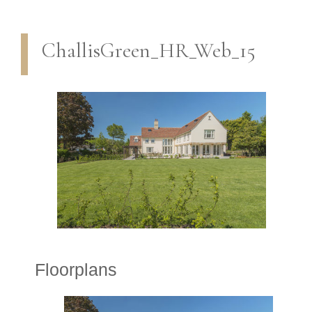
ChallisGreen_HR_Web_15
Floorplans